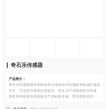
奇石乐传感器
产品简介：
奇石乐传感器研发和制造高水准的光学传感器和电感式接近
开关，可提供可靠的过程监控。安全且可信赖的技术设备、
系统和结构是实现高效生产流程的关键，而适用的监控系统
则为大幅提高可靠性和效率开辟了道路。进料、退料和双张
控制（刀具浸入深度测量）等功能保证了冲压和成型过程中