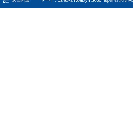
返回列表
下一个：
9248A2 RoaDyn S660 nsp奇石乐传