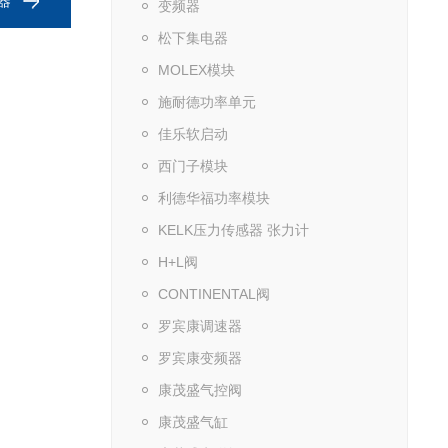
感器
变频器
松下集电器
MOLEX模块
施耐德功率单元
佳乐软启动
西门子模块
利德华福功率模块
KELK压力传感器 张力计
H+L阀
CONTINENTAL阀
罗宾康调速器
罗宾康变频器
康茂盛气控阀
康茂盛气缸