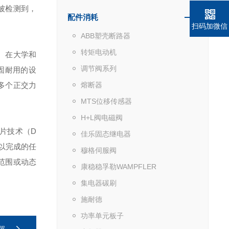
被检测到，
配件消耗
扫码加微信
ABB塑壳断路器
转矩电动机
。在大学和
调节阀系列
固耐用的设
多个正交力
熔断器
MTS位移传感器
H+L阀电磁阀
片技术（D
佳乐固态继电器
以完成的任
穆格伺服阀
范围或动态
康稳稳孚勒WAMPFLER
集电器碳刷
施耐德
功率单元板子