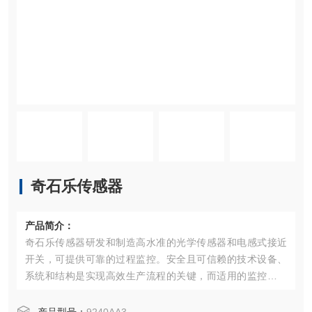
奇石乐传感器
产品简介：
奇石乐传感器研发和制造高水准的光学传感器和电感式接近
开关，可提供可靠的过程监控。安全且可信赖的技术设备、
系统和结构是实现高效生产流程的关键，而适用的监控系统
则为大幅提高可靠性和效率开辟了道路。进料、退料和双张
控制（刀具浸入深度测量）等功能保证了冲压和成型过程中