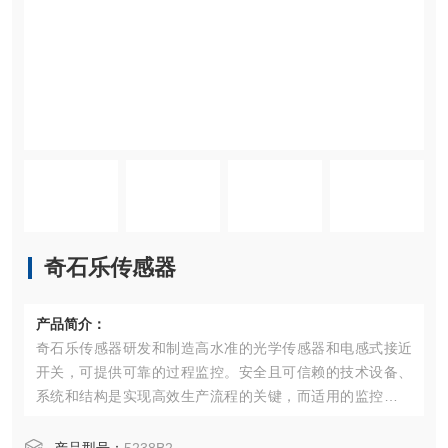
奇石乐传感器
产品简介：
奇石乐传感器研发和制造高水准的光学传感器和电感式接近
开关，可提供可靠的过程监控。安全且可信赖的技术设备、
系统和结构是实现高效生产流程的关键，而适用的监控系统
则为大幅提高可靠性和效率开辟了道路。进料、退料和双张
控制（刀具浸入深度测量）等功能保证了冲压和成型过程中