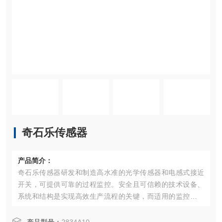
奇石乐传感器
产品简介：
奇石乐传感器研发和制造高水准的光学传感器和电感式接近
开关，可提供可靠的过程监控。安全且可信赖的技术设备、
系统和结构是实现高效生产流程的关键，而适用的监控系统
则为大幅提高可靠性和效率开辟了道路。进料、退料和双张
控制（刀具浸入深度测量）等功能保证了冲压和成型过程中