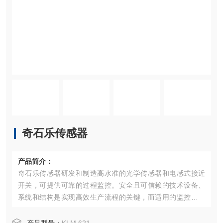
奇石乐传感器
产品简介：
奇石乐传感器研发和制造高水准的光学传感器和电感式接近
开关，可提供可靠的过程监控。安全且可信赖的技术设备、
系统和结构是实现高效生产流程的关键，而适用的监控系统
则为大幅提高可靠性和效率开辟了道路。进料、退料和双张
控制（刀具浸入深度测量）等功能保证了冲压和成型过程中