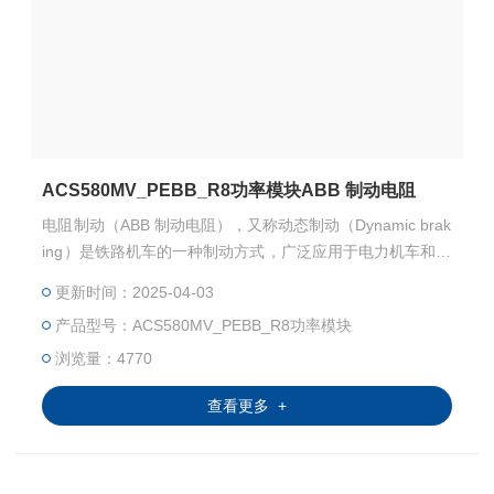
ACS580MV_PEBB_R8功率模块ABB 制动电阻
电阻制动（ABB 制动电阻），又称动态制动（Dynamic brak
ing）是铁路机车的一种制动方式，广泛应用于电力机车和电
传动柴油机车。在制动过程中，将原来驱动轮对的牵引电动
更新时间：2025-04-03
机转变为发电机，利用列车的惯性由轮对带动电动机转子旋
产品型号：ACS580MV_PEBB_R8功率模块
转而发电，从而产生反转力矩，消耗列车的动能，达到产生
制动作用的目的。而电机发出的电流通过专门设置的电阻
浏览量：4770
器，采用通风散热将热量消散于大气。
查看更多 +