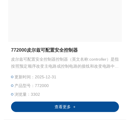
772000皮尔兹可配置安全控制器
皮尔兹可配置安全控制器控制器（英文名称:controller）是指
按照预定顺序改变主电路或控制电路的接线和改变电路中电
阻值来控制电动机的启动、调速、制动和反向的主令装置。
更新时间：2025-12-31
由程序计数器、指令寄存器、指令译码器、时序产生器和操
产品型号：772000
作控制器组成，它是发布命令的“决策机构“，即完成协调和
指挥整个计算机系统的操作。
浏览量：3302
查看更多 +