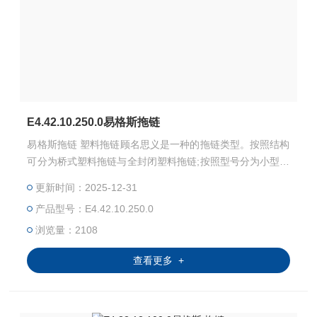
E4.42.10.250.0易格斯拖链
易格斯拖链 塑料拖链顾名思义是一种的拖链类型。按照结构
可分为桥式塑料拖链与全封闭塑料拖链;按照型号分为小型拖
链、一般型拖链与大型拖链;按照噪音系数可分为普通拖链与
更新时间：2025-12-31
静音拖链;按照形式可分为普通拖链、并联拖链、S型拖链;按
产品型号：E4.42.10.250.0
原料分为原包塑料和再生塑料等。
浏览量：2108
查看更多 +