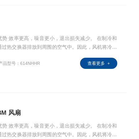
能优势 效率更高，噪音更小，退出损失减少。 在制冷和
通过热交换器排放到周围的空气中。因此，风机将冷空
各种各样的设计和配置特别高效，安静和耐用风扇的选
产品型号：614NHHR
查看更多 +
所谓的扩散器，可大大提高效率和噪音。其增压效果可
并使风扇更容易适应商用热交换器。
EBM 风扇
能优势 效率更高，噪音更小，退出损失减少。 在制冷和
通过热交换器排放到周围的空气中。因此，风机将冷空