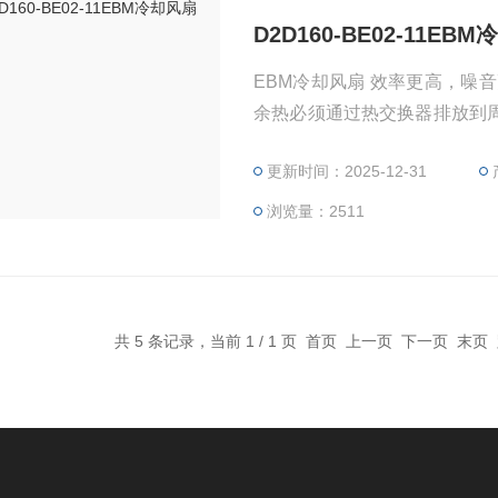
D2D160-BE02-11EB
EBM冷却风扇 效率更高，噪
余热必须通过热交换器排放到
散热。有各种各样的设计和配
更新时间：2025-12-31
元件，即所谓的扩散器，可大大
损失，并使风扇更容易适应商
浏览量：2511
可能的温度差
共 5 条记录，当前 1 / 1 页 首页 上一页 下一页 末