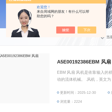
欢迎您！
来自局域网的朋友！有什么可以帮
助您的吗？
当
A5E00192386EBM 风扇
EBM 风扇 风机是依靠输入
动的流体机械。 .风机，英文为：Draught Fan 风机
的习惯简称，通常所说的风机
更新时间：2025-12-30
送机械是把旋转的机械能转换
的主要结构部件是叶轮、机壳
浏览量：2224