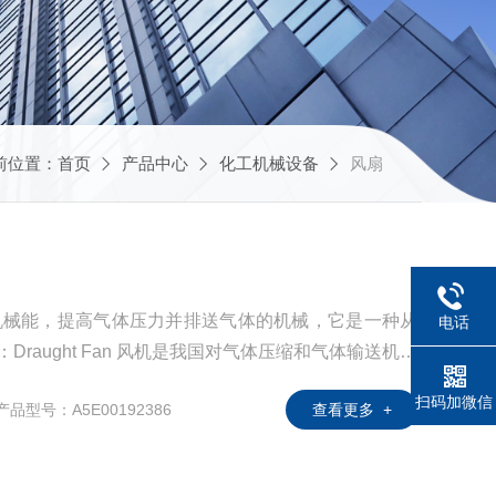
前位置：
首页
产品中心
化工机械设备
风扇
的机械能，提高气体压力并排送气体的机械，它是一种从
电话
是我国对气体压缩和气体输送机械
包括通风机，鼓风机，风力发电机。 气体压缩和气体输
扫码加微信
产品型号：A5E00192386
查看更多 +
为气体压力能和动能，并将气体输送出去的机械。 风机
、进风口、支架、电机、皮带轮、联轴器、消音