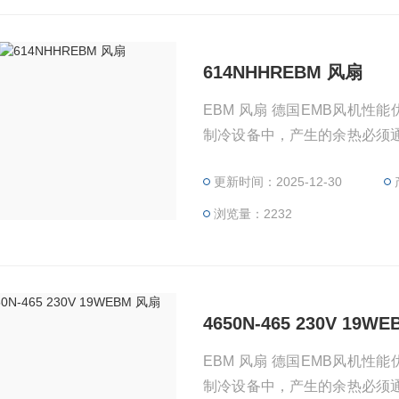
614NHHREBM 风扇
EBM 风扇 德国EMB风机性
制冷设备中，产生的余热必须
气泵入换热器以改善散热。有
更新时间：2025-12-30
项。一种新型的无源元件，即
zui大限度地减少出口损失，
浏览量：2232
4650N-465 230V 19W
EBM 风扇 德国EMB风机性
制冷设备中，产生的余热必须