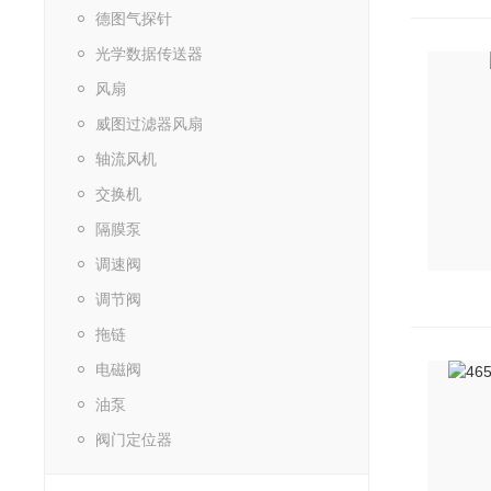
德图气探针
光学数据传送器
风扇
威图过滤器风扇
轴流风机
交换机
隔膜泵
调速阀
调节阀
拖链
电磁阀
油泵
阀门定位器