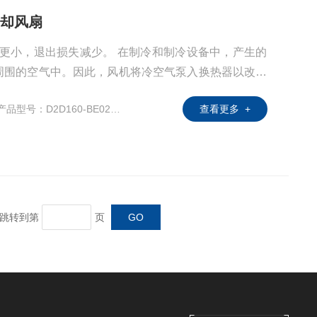
M冷却风扇
音更小，退出损失减少。 在制冷和制冷设备中，产生的
周围的空气中。因此，风机将冷空气泵入换热器以改善
置特别高效，安静和耐用风扇的选项。一种新型的无源
产品型号：D2D160-BE02-11
查看更多 +
提高效率和噪音。其增压效果可zui大限度地减少出口
用热交换器。 每种介质只能吸收一定量的开尔文热量。
页 跳转到第
页