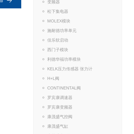
感器
变频器
松下集电器
MOLEX模块
施耐德功率单元
佳乐软启动
西门子模块
利德华福功率模块
KELK压力传感器 张力计
H+L阀
CONTINENTAL阀
罗宾康调速器
罗宾康变频器
康茂盛气控阀
康茂盛气缸