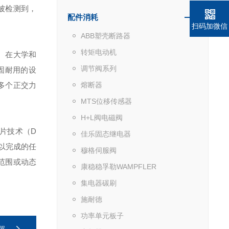
被检测到，
配件消耗
扫码加微信
ABB塑壳断路器
转矩电动机
。在大学和
调节阀系列
固耐用的设
多个正交力
熔断器
MTS位移传感器
H+L阀电磁阀
片技术（D
佳乐固态继电器
以完成的任
穆格伺服阀
范围或动态
康稳稳孚勒WAMPFLER
集电器碳刷
施耐德
功率单元板子