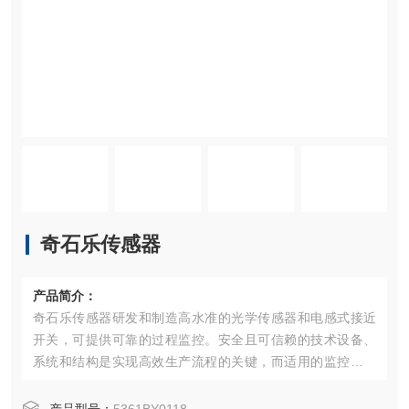
奇石乐传感器
产品简介：
奇石乐传感器研发和制造高水准的光学传感器和电感式接近
开关，可提供可靠的过程监控。安全且可信赖的技术设备、
系统和结构是实现高效生产流程的关键，而适用的监控系统
则为大幅提高可靠性和效率开辟了道路。进料、退料和双张
控制（刀具浸入深度测量）等功能保证了冲压和成型过程中