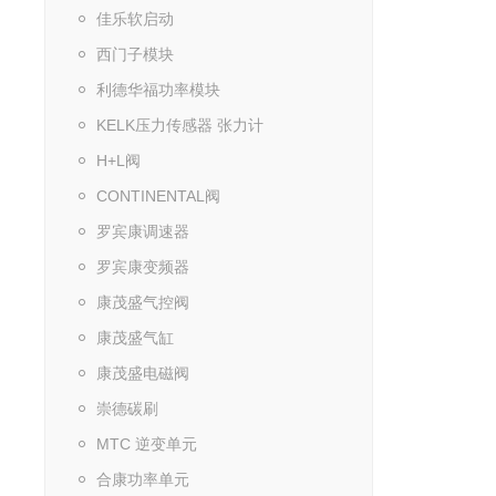
佳乐软启动
西门子模块
利德华福功率模块
KELK压力传感器 张力计
H+L阀
CONTINENTAL阀
罗宾康调速器
罗宾康变频器
康茂盛气控阀
康茂盛气缸
康茂盛电磁阀
崇德碳刷
MTC 逆变单元
合康功率单元