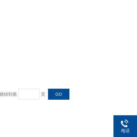
页 跳转到第
页
电话