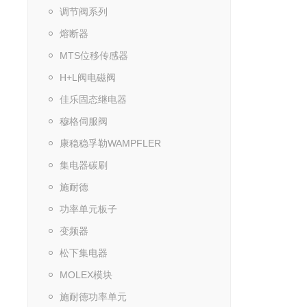
调节阀系列
熔断器
MTS位移传感器
H+L阀电磁阀
佳乐固态继电器
穆格伺服阀
康稳稳孚勒WAMPFLER
集电器碳刷
施耐德
功率单元板子
变频器
松下集电器
MOLEX模块
施耐德功率单元