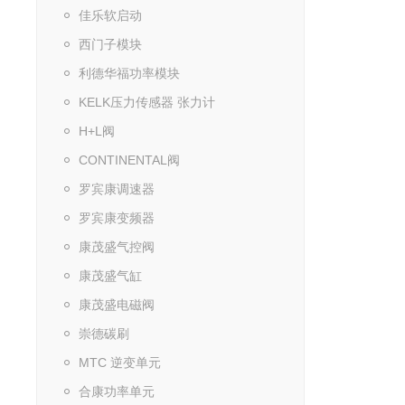
佳乐软启动
西门子模块
利德华福功率模块
KELK压力传感器 张力计
H+L阀
CONTINENTAL阀
罗宾康调速器
罗宾康变频器
康茂盛气控阀
康茂盛气缸
康茂盛电磁阀
崇德碳刷
MTC 逆变单元
合康功率单元