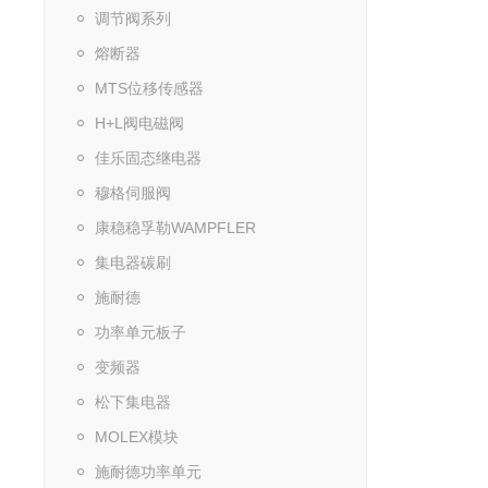
调节阀系列
熔断器
MTS位移传感器
H+L阀电磁阀
佳乐固态继电器
穆格伺服阀
康稳稳孚勒WAMPFLER
集电器碳刷
施耐德
功率单元板子
变频器
松下集电器
MOLEX模块
施耐德功率单元