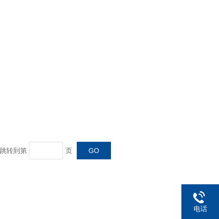
页 跳转到第
页
电话